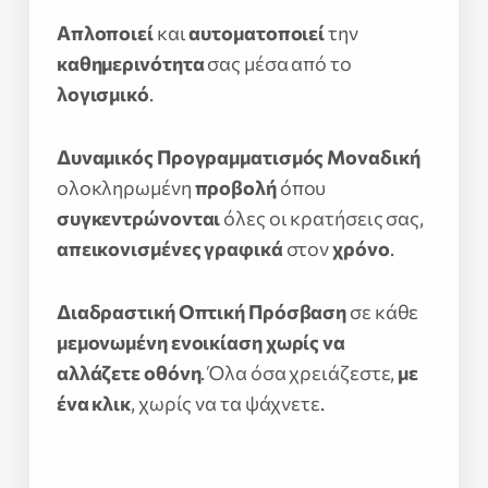
Απλοποιεί
και
αυτοματοποιεί
την
καθημερινότητα
σας μέσα από το
λογισμικό
.
Δυναμικός Προγραμματισμός
Μοναδική
ολοκληρωμένη
προβολή
όπου
συγκεντρώνονται
όλες οι κρατήσεις σας,
απεικονισμένες γραφικά
στον
χρόνο
.
Διαδραστική Οπτική
Πρόσβαση
σε κάθε
μεμονωμένη ενοικίαση
χωρίς να
αλλάζετε οθόνη
. Όλα όσα χρειάζεστε,
με
ένα κλικ
, χωρίς να τα ψάχνετε.