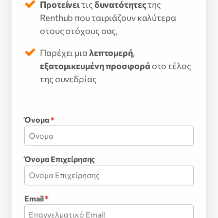
Προτείνει
τις
δυνατότητες
της
Renthub που ταιριάζουν καλύτερα
στους στόχους σας,
Παρέχει μια
λεπτομερή
,
εξατομικευμένη προσφορά
στο τέλος
της συνεδρίας
Όνομα
*
Όνομα Επιχείρησης
Email
*