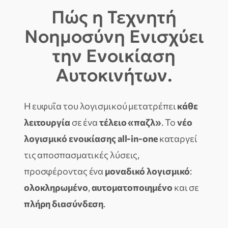
Πώς η Τεχνητή
Νοημοσύνη Ενισχύει
την Ενοικίαση
Αυτοκινήτων.
Η ευφυΐα του λογισμικού μετατρέπει
κάθε
λειτουργία
σε ένα
τέλειο «παζλ»
.
Το
νέο
λογισμικό ενοικίασης all-in-one
καταργεί
τις αποσπασματικές λύσεις,
προσφέροντας ένα
μοναδικό λογισμικό
:
ολοκληρωμένο
,
αυτοματοποιημένο
και σε
πλήρη διασύνδεση
.