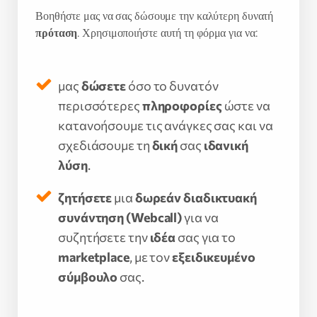
Βοηθήστε μας να σας δώσουμε την καλύτερη δυνατή
πρόταση
. Χρησιμοποιήστε αυτή τη φόρμα για να:
μας
δώσετε
όσο το δυνατόν
περισσότερες
πληροφορίες
ώστε να
κατανοήσουμε τις ανάγκες σας και να
σχεδιάσουμε τη
δική
σας
ιδανική
λύση
.
ζητήσετε
μια
δωρεάν διαδικτυακή
συνάντηση (Webcall)
για να
συζητήσετε την
ιδέα
σας για το
marketplace
, με τον
εξειδικευμένο
σύμβουλο
σας.