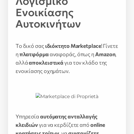
Λογισμικό
Ενοικίασης
Αυτοκινήτων
Το δικό σας
ιδιόκτητο Marketplace
! Γίνετε
η
πλατφόρμα
αναφοράς, όπως η
Amazon
,
αλλά
αποκλειστικά
για τον κλάδο της
ενοικίασης οχημάτων.
Υπηρεσία
αυτόματης ανταλλαγής
κλειδιών
για να κερδίζετε από
online
κρατήσεις τρίτων
, να
συντονίζετε