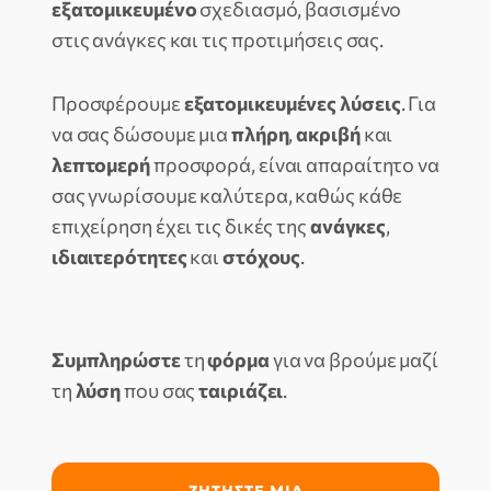
εξατομικευμένο
σχεδιασμό, βασισμένο
στις ανάγκες και τις προτιμήσεις σας.
Προσφέρουμε
εξατομικευμένες λύσεις
. Για
να σας δώσουμε μια
πλήρη
,
ακριβή
και
λεπτομερή
προσφορά, είναι απαραίτητο να
σας γνωρίσουμε καλύτερα, καθώς κάθε
επιχείρηση έχει τις δικές της
ανάγκες
,
ιδιαιτερότητες
και
στόχους
.
Συμπληρώστε
τη
φόρμα
για να βρούμε μαζί
τη
λύση
που σας
ταιριάζει
.