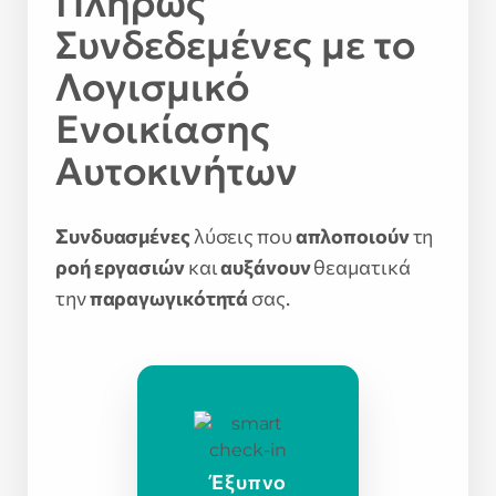
Πλήρως
Συνδεδεμένες με το
Λογισμικό
Ενοικίασης
Αυτοκινήτων
Συνδυασμένες
λύσεις που
απλοποιούν
τη
ροή εργασιών
και
αυξάνουν
θεαματικά
την
παραγωγικότητά
σας.
Έξυπνο