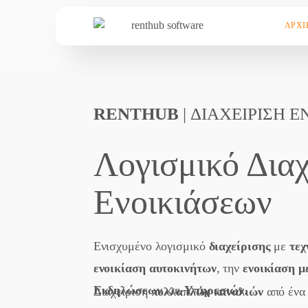
ΑΡΧΙ
RENTHUB
| ΔΙΑΧΕΙΡΙΣΗ 
Λογισμικό Διαχ
Ενοικιάσεων
Ενισχυμένο λογισμικό
διαχείρισης
με
τεχ
ενοικίαση αυτοκινήτων
, την
ενοικίαση μ
Εκδηλώσεων
και
Υπηρεσιών
.
Διαχείριση
πολλαπλών καναλιών
από έν