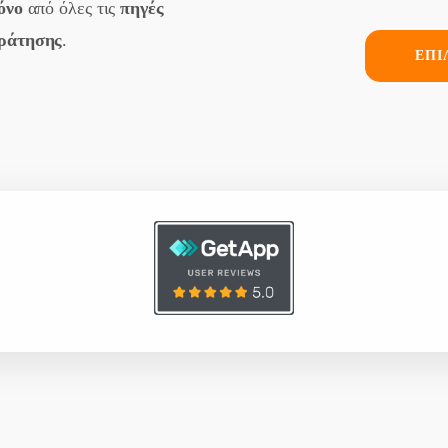
όνο
από όλες τις
πηγές
ράτησης
.
ΕΠΙ