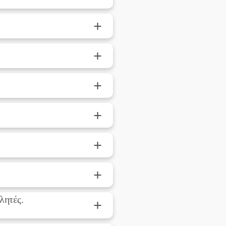
+
+
+
+
+
+
λητές.
+