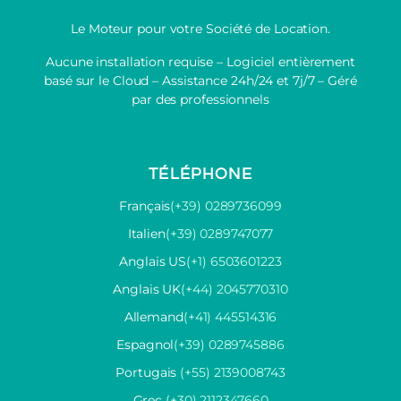
Le Moteur pour votre Société de Location.
Aucune installation requise – Logiciel entièrement
basé sur le Cloud – Assistance 24h/24 et 7j/7 – Géré
par des professionnels
TÉLÉPHONE
Français
(+39) 0289736099
Italien
(+39) 0289747077
Anglais US
(+1) 6503601223
Anglais UK
(+44) 2045770310
Allemand
(+41) 445514316
Espagnol
(+39) 0289745886
Portugais
(+55) 2139008743
Grec
(+30) 2112347660