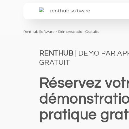
Renthub Software
>
Démonstration Gratuite
RENTHUB
| DEMO PAR AP
GRATUIT
Réservez vot
démonstrati
pratique grat