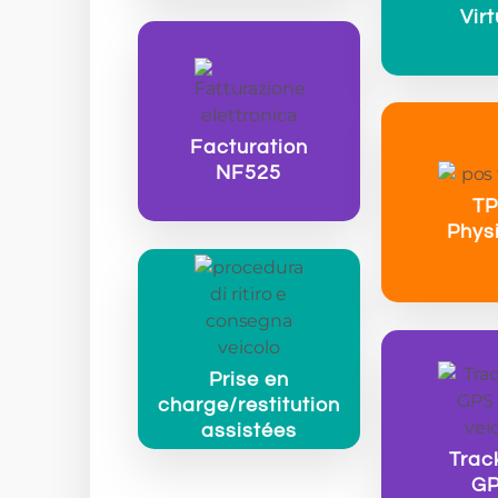
Virt
Facturation
NF525
T
Phys
Prise en
charge/restitution
assistées
Trac
G