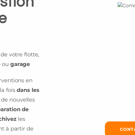
estion
e
n
de votre flotte,
e
ou
garage
rventions en
la fois
dans les
z de nouvelles
paration de
chivez
les
t à partir de
CONT