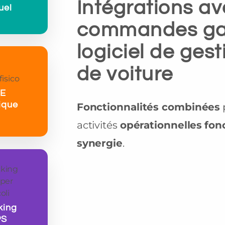
Intégrations av
uel
commandes gar
logiciel de ges
de voiture
PE
ique
Fonctionnalités combinées
activités
opérationnelles
fon
synergie
.
king
PS