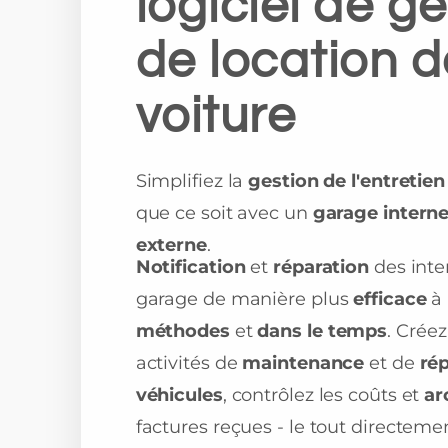
logiciel de g
de location d
voiture
Simplifiez la
gestion de l'entretie
que ce soit avec un
garage intern
externe
.
Notification
et
réparation
des inte
garage de manière plus
efficace
à 
méthodes
et
dans le temps
. Crée
activités de
maintenance
et de
ré
véhicules
, contrôlez les coûts et
ar
factures reçues - le tout directemen