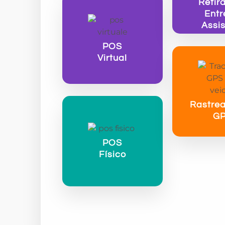
Retir
Entr
Assis
POS
Virtual
Rastre
G
POS
Físico