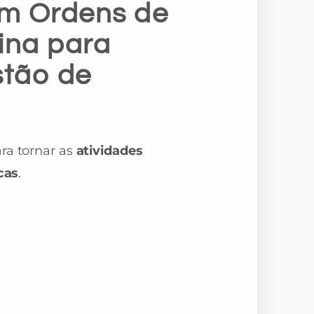
om Ordens de
cina para
stão de
ra tornar as
atividades
cas
.