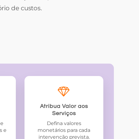
io de custos.
Atribua Valor aos
Serviços
de
Defina valores
s e
monetários para cada
intervenção prevista.