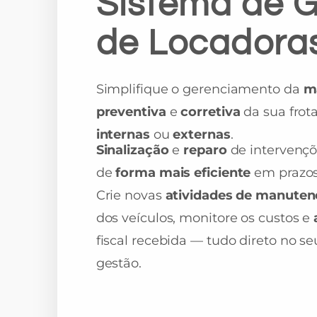
Sistema de 
de Locadora
Simplifique o gerenciamento da
m
preventiva
e
corretiva
da sua frot
internas
ou
externas
.
Sinalização
e
reparo
de intervenç
de
forma mais eficiente
em prazos
Crie novas
atividades de manute
dos veículos, monitore os custos e
fiscal recebida — tudo direto no s
gestão.