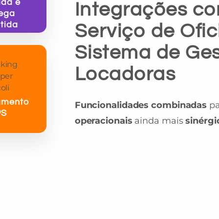
ada e
Integrações c
ega
tida
Serviço de Ofi
Sistema de Ge
Locadoras
amento
Funcionalidades combinadas
pa
PS
operacionais
ainda mais
sinérgi