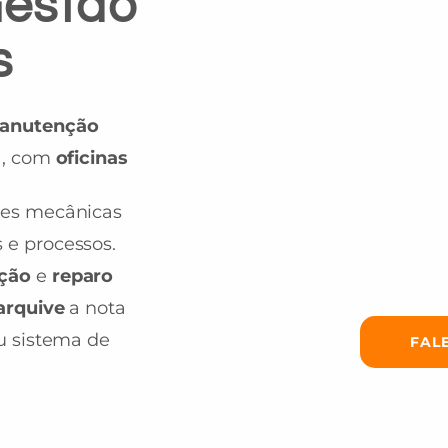
Gestão
s
anutenção
a, com
oficinas
ões mecânicas
 e processos.
nção
e
reparo
arquive
a nota
eu sistema de
FAL