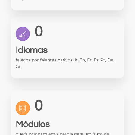
0
Idiomas
falados por falantes nativos: It, En, Fr, Es, Pt, De,
Gr.
0
Módulos
que funcionam em sinergia para um fluxo de