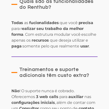
Quais são as funcionalidades
do Renthub?
Todas
as
fucionalidades
que você
precisa
para r
ealizar seu trabalho da melhor
forma
. Com estrutura modular você escolhe
apenas os
recursos
que deseja utilizar e
paga
somente pelo que realmente
usar
.
Treinamentos e suporte
adicionais têm custo extra?
Não
! O suporte nunca é cobrado.
Oferecemos
3 web calls
para
auxiliar
nas
configurações iniciais
, além de contar com
um
Consultor
como seu ponto de
contato