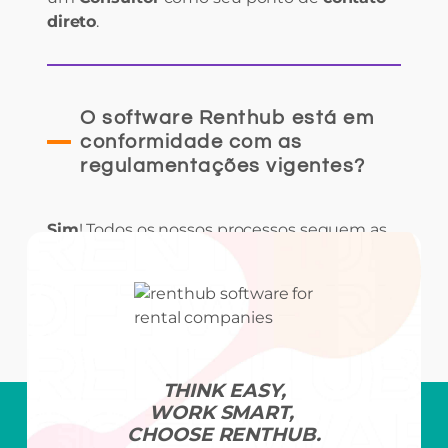
direto
.
O software Renthub está em
conformidade com as
regulamentações vigentes?
Sim
! Todos os nossos processos seguem as
normas e
regulamentações atuais
de cada
país
em que atuamos.
THINK EASY,
WORK SMART,
CHOOSE RENTHUB.