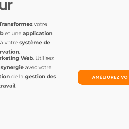
ur
Transformez
votre
eb
et une
application
à votre
système de
rvation
.
arketing Web
. Utilisez
n
synergie
avec votre
ation
de la
gestion des
AMÉLIOREZ VO
travail
.