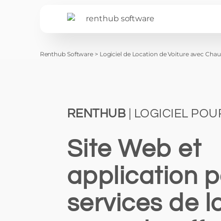
Renthub Software
>
Logiciel de Location de Voiture avec Chau
RENTHUB
| LOGICIEL POU
Site Web et
application p
services de l