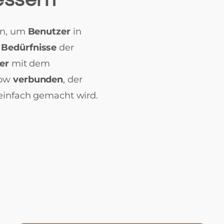
en, um
Benutzer
in
e Bedürfnisse
der
er
mit dem
low
verbunden
, der
einfach gemacht wird.