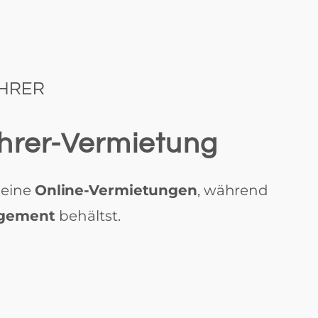
AHRER
ahrer-Vermietung
deine
Online-Vermietungen
, während
gement
behältst.