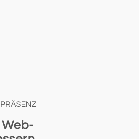
-PRÄSENZ
n Web-
essern