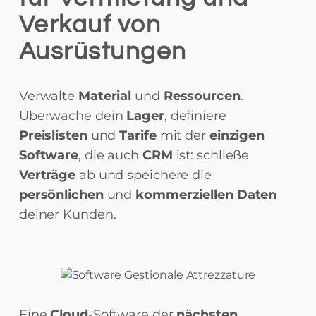
Verkauf von
Ausrüstungen
Verwalte
Material
und
Ressourcen
.
Überwache dein
Lager
, definiere
Preislisten
und
Tarife
mit der
einzigen
Software
, die auch
CRM
ist: schließe
Verträge
ab und speichere die
persönlichen
und
kommerziellen Daten
deiner Kunden.
Eine
Cloud
-Software der
nächsten