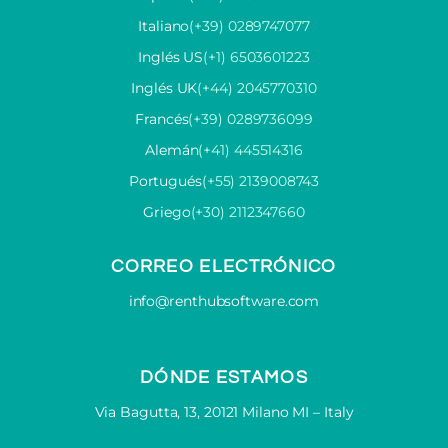
Italiano
(+39) 0289747077
Inglés US
(+1) 6503601223
Inglés UK
(+44) 2045770310
Francés
(+39) 0289736099
Alemán
(+41) 445514316
Portugués
(+55) 2139008743
Griego
(+30) 2112347660
CORREO ELECTRÓNICO
info@renthubsoftware.com
DÓNDE ESTAMOS
Via Bagutta, 13, 20121 Milano MI – Italy