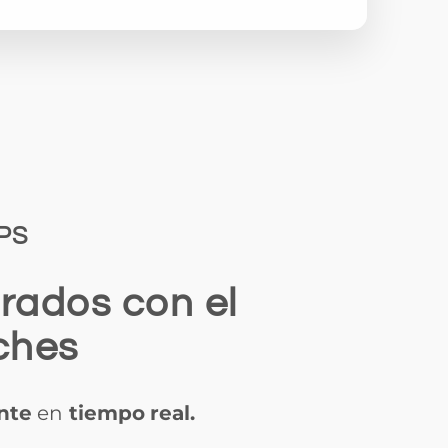
PS
grados con el
ches
ente
en
tiempo real.