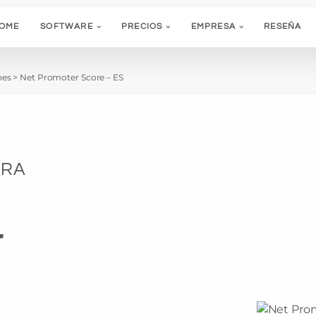
OME
SOFTWARE
PRECIOS
EMPRESA
RESEÑA
hes
>
Net Promoter Score – ES
ARA
r