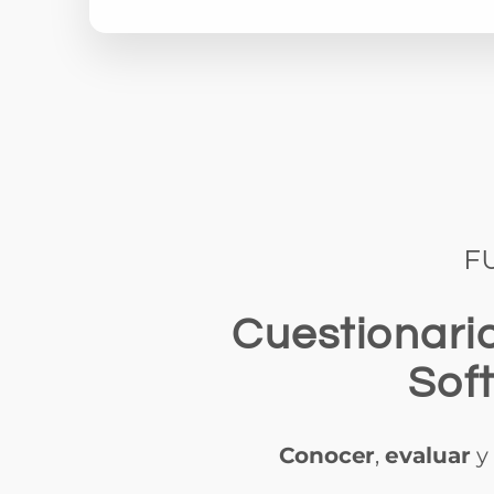
F
Cuestionario
Sof
Conocer
,
evaluar