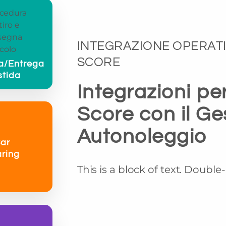
INTEGRAZIONE OPERAT
SCORE
a/Entrega
stida
Integrazioni p
Score con il Ge
Autonoleggio
ar
ring
This is a block of text. Double-c