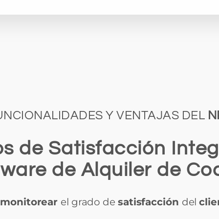
UNCIONALIDADES Y VENTAJAS DEL
N
s de Satisfacción Inte
tware de Alquiler de Co
y
monitorear
el grado de
satisfacción
del
cli