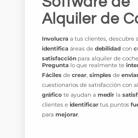
Software de
Alquiler de 
Involucra
a tus clientes, descubre
identifica
áreas de
debilidad
con
c
satisfacción
para alquiler de coche
Pregunta
lo que realmente te
inte
Fáciles
de
crear
,
simples
de
envia
cuestionarios de satisfacción con a
gráfico
te ayudan a
medir
la
satis
clientes e
identificar
tus puntos
fu
para
mejorar
.