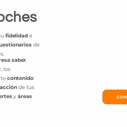
Coches
 su
fidelidad
e
uestionarios
de
s.
resa saber
.
r
, los
lto
contenido
facción
de tus
ertes
y
áreas
CON