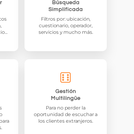
r
Búsqueda
Simplificada
cos
Filtros por: ubicación,
,
cuestionario, operador,
o...
servicios y mucho más.
Gestión
Multilingüe
s
Para no perder la
o
oportunidad de escuchar a
para
los clientes extranjeros.
.