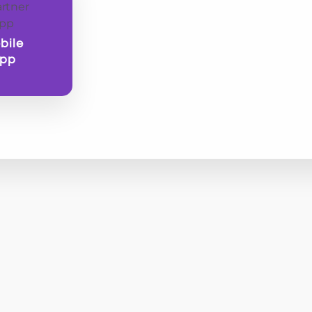
bile
pp