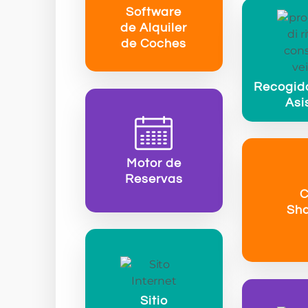
Software
de Alquiler
de Coches
Recogid
Asi
Motor de
Reservas
C
Sha
Sitio