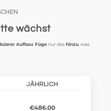
SCHEN
otte wächst
ularer Aufbau
:
Füge
nur das
hinzu
, was
.
JÄHRLICH
€486.00