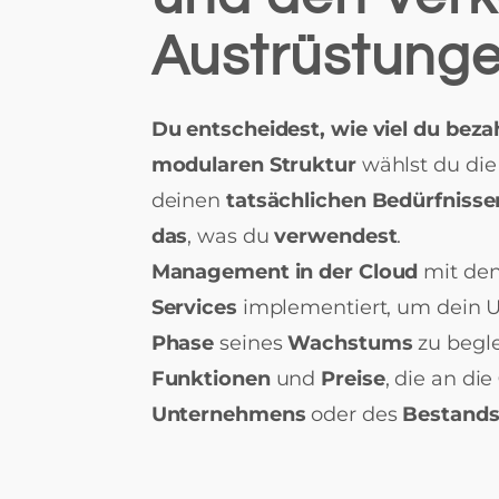
Austrüstung
Du entscheidest, wie viel du beza
modularen Struktur
wählst du di
deinen
tatsächlichen Bedürfniss
das
, was du
verwendest
.
Management in der Cloud
mit de
Services
implementiert, um dein 
Phase
seines
Wachstums
zu begl
Funktionen
und
Preise
, die an die
Unternehmens
oder des
Bestand