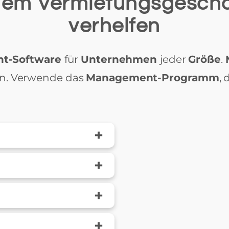
inem Vermietungsgesc
verhelfen
t-Software
für
Unternehmen
jeder
Größe
.
en. Verwende das
Management-Programm
,
+
+
+
+