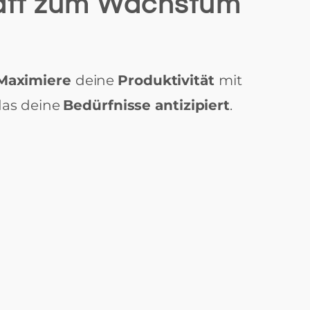
häft zum Wachstum
Maximiere
deine
Produktivität
mit
 das deine
Bedürfnisse antizipiert
.