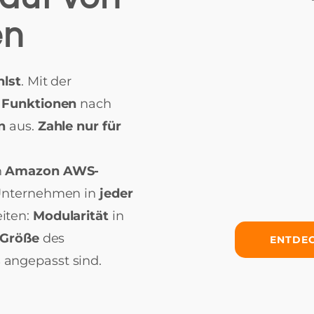
en
hlst
. Mit der
e
Funktionen
nach
en
aus.
Zahle nur für
n
Amazon AWS-
Unternehmen in
jeder
eiten:
Modularität
in
Größe
des
ENTDEC
s
angepasst sind.