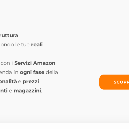
ruttura
ondo le tue
reali
con i
Servizi Amazon
ienda in
ogni fase
della
onalità
e
prezzi
SCOPR
nti
e
magazzini
.