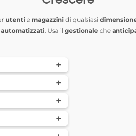
er
utenti
e
magazzini
di qualsiasi
dimension
o
automatizzati
. Usa il
gestionale
che
anticip
+
+
+
+