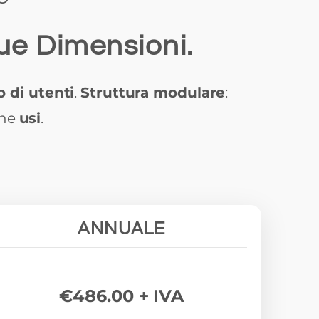
tue Dimensioni.
 di utenti
.
Struttura modulare
:
che
usi
.
ANNUALE
€486.00 + IVA