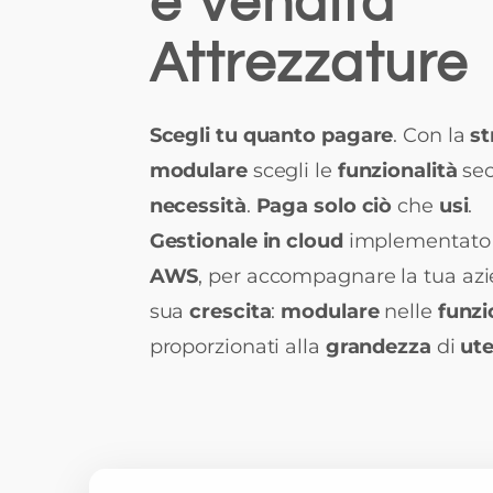
e Vendita
Attrezzature
Scegli tu quanto pagare
. Con la
st
modulare
scegli le
funzionalità
sec
necessità
.
Paga solo ciò
che
usi
.
Gestionale in cloud
implementato 
AWS
, per accompagnare la tua az
sua
crescita
:
modulare
nelle
funzi
proporzionati alla
grandezza
di
ute