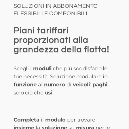
SOLUZIONI IN ABBONAMENTO
FLESSIBILI E COMPONIBILI
Piani tariffari
proporzionati alla
grandezza della flotta!
Scegli i
moduli
che più soddisfano le
tue necessità. Soluzione modulare in
funzione
al
numero
di
veicoli
:
paghi
solo ciò che
usi
!
Completa
il
modulo
per trovare
insieme
la
soluzione
su
misura
per le