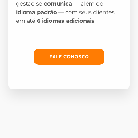
gestão se
comunica
— além do
idioma padrão
— com seus clientes
em até
6 idiomas adicionais
.
FALE CONOSCO