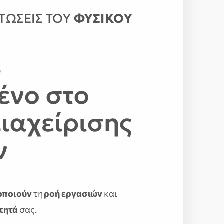
ΤΩΣΕΙΣ ΤΟΥ
ΦΥΣΙΚΟΥ
S
ένο στο
ιαχείρισης
ν
οποιούν
τη
ροή εργασιών
και
τητά
σας.