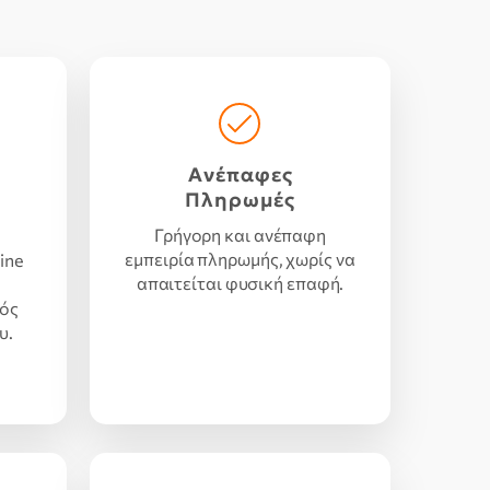
Ανέπαφες
Πληρωμές
Γρήγορη και ανέπαφη
εμπειρία πληρωμής, χωρίς να
ine
απαιτείται φυσική επαφή.
νός
υ.