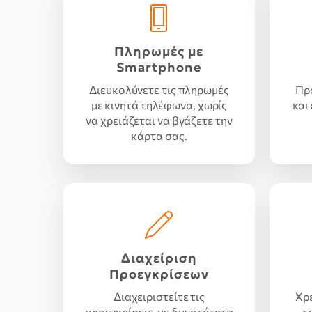
Πληρωμές με
Smartphone
Διευκολύνετε τις πληρωμές
Πρ
με κινητά τηλέφωνα, χωρίς
και
να χρειάζεται να βγάζετε την
κάρτα σας.
Διαχείριση
Προεγκρίσεων
Διαχειριστείτε τις
Χρ
προεγκρίσεις, με δυνατότητα
τ