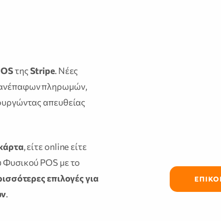
POS
της
Stripe
. Νέες
 ανέπαφων πληρωμών,
τουργώντας απευθείας
κάρτα
, είτε online είτε
υ Φυσικού POS με το
ρισσότερες επιλογές για
ΕΠΙΚΟ
ων
.