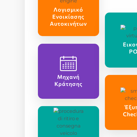
Λογισμικό
Ενοικίασης
Αυτοκινήτων
Εικο
P
Μηχανή
Κράτησης
Έξυ
Chec