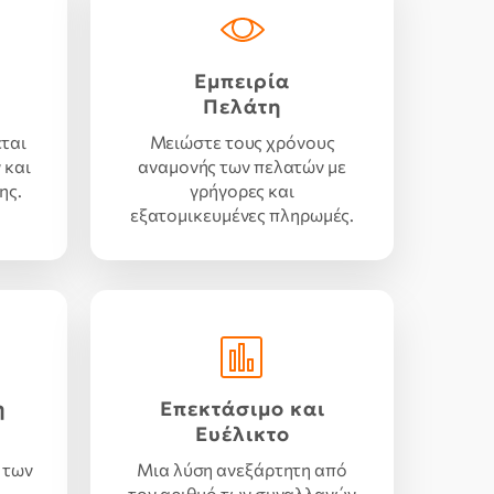
Εμπειρία
Πελάτη
ται
Μειώστε τους χρόνους
 και
αναμονής των πελατών με
ης.
γρήγορες και
εξατομικευμένες πληρωμές.
η
Επεκτάσιμο και
Ευέλικτο
 των
Μια λύση ανεξάρτητη από
τον αριθμό των συναλλαγών