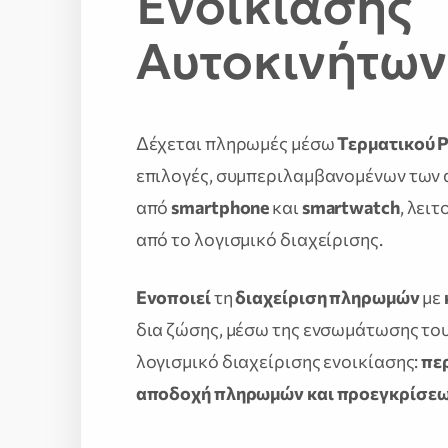
Ενοικίασης
Αυτοκινήτων
Δέχεται πληρωμές μέσω
Τερματικού 
επιλογές, συμπεριλαμβανομένων των
από
smartphone
και
smartwatch
, λει
από το λογισμικό διαχείρισης.
Ενοποιεί
τη
διαχείριση πληρωμών
με
δια ζώσης, μέσω της ενσωμάτωσης το
λογισμικό διαχείρισης ενοικίασης:
πε
αποδοχή πληρωμών και προεγκρίσε