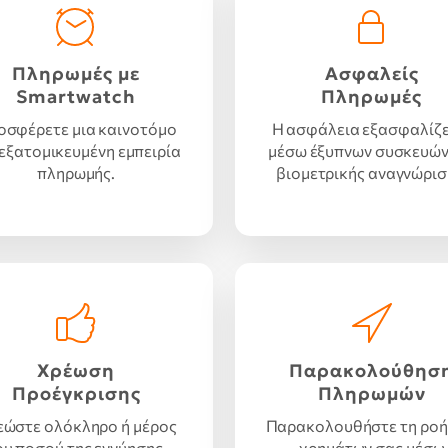
Πληρωμές με
Ασφαλείς
Smartwatch
Πληρωμές
οσφέρετε μια καινοτόμο
Η ασφάλεια εξασφαλίζε
 εξατομικευμένη εμπειρία
μέσω έξυπνων συσκευών
πληρωμής.
βιομετρικής αναγνώρισ
Χρέωση
Παρακολούθησ
Προέγκρισης
Πληρωμών
εώστε ολόκληρο ή μέρος
Παρακολουθήστε τη ροή
ου ποσού της εγγύησης,
χρημάτων σας μέσω