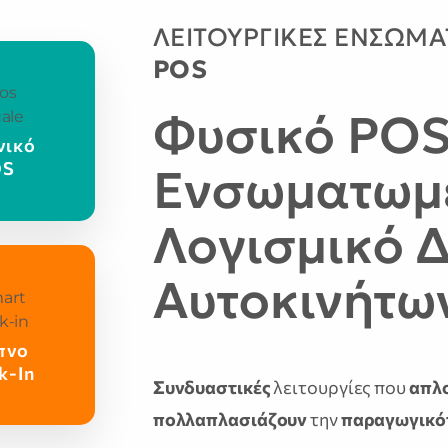
ΛΕΙΤΟΥΡΓΙΚΕΣ ΕΝΣΩΜΑ
POS
Φυσικό PO
νικό
OS
Ενσωματωμ
Λογισμικό Δ
Αυτοκινήτω
πνο
k-In
Συνδυαστικές
λειτουργίες που
απλ
πολλαπλασιάζουν
την
παραγωγικό