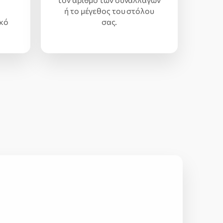
ή το μέγεθος του στόλου
κό
σας.