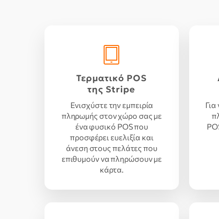
Τερματικό POS
της Stripe
Ενισχύστε την εμπειρία
Για
πληρωμής στον χώρο σας με
π
ένα φυσικό POS που
POS
προσφέρει ευελιξία και
άνεση στους πελάτες που
επιθυμούν να πληρώσουν με
κάρτα.