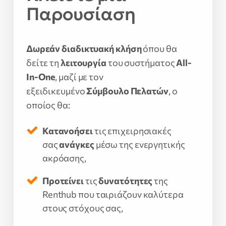
Παρουσίαση
Δωρεάν διαδικτυακή κλήση
όπου θα
δείτε τη
λειτουργία
του συστήματος
All-
In-One
, μαζί με τον
εξειδικευμένο
Σύμβουλο Πελατών
, ο
οποίος θα:
Κατανοήσει
τις επιχειρησιακές
σας
ανάγκες
μέσω της ενεργητικής
ακρόασης,
Προτείνει
τις
δυνατότητες
της
Renthub που ταιριάζουν καλύτερα
στους στόχους σας,