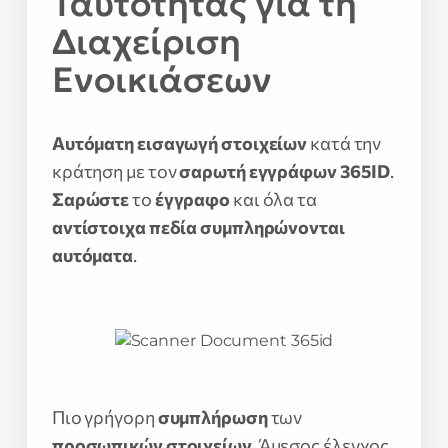
Ταυτότητας για τη
Διαχείριση
Ενοικιάσεων
Αυτόματη εισαγωγή στοιχείων
κατά την
κράτηση με τον
σαρωτή εγγράφων 365ID
.
Σαρώστε
το
έγγραφο
και όλα τα
αντίστοιχα πεδία
συμπληρώνονται
αυτόματα
.
Πιο γρήγορη
συμπλήρωση
των
προσωπικών στοιχείων
. Άμεσος έλεγχος