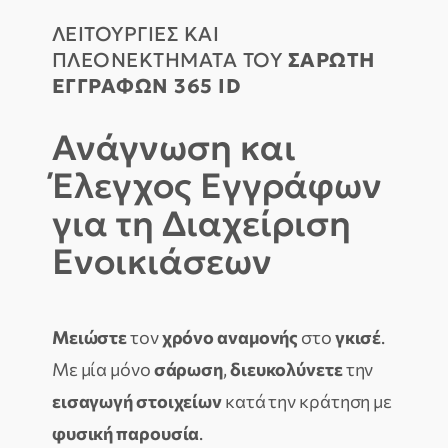
ΛΕΙΤΟΥΡΓΙΕΣ ΚΑΙ
ΠΛΕΟΝΕΚΤΗΜΑΤΑ ΤΟΥ
ΣΑΡΩΤΗ
ΕΓΓΡΑΦΩΝ 365 ID
Ανάγνωση και
Έλεγχος Εγγράφων
για τη Διαχείριση
Ενοικιάσεων
Μειώστε
τον
χρόνο αναμονής
στο
γκισέ
.
Με μία μόνο
σάρωση
,
διευκολύνετε
την
εισαγωγή στοιχείων
κατά την κράτηση με
φυσική παρουσία
.