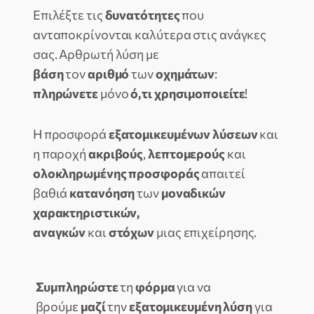
Επιλέξτε τις
δυνατότητες
που
ανταποκρίνονται καλύτερα στις ανάγκες
σας. Αρθρωτή λύση με
βάση
τον
αριθμό
των
οχημάτων
:
πληρώνετε
μόνο
ό,τι χρησιμοποιείτε
!
Η προσφορά
εξατομικευμένων λύσεων
και
η παροχή
ακριβούς
,
λεπτομερούς
και
ολοκληρωμένης προσφοράς
απαιτεί
βαθιά
κατανόηση
των
μοναδικών
χαρακτηριστικών,
αναγκών
και
στόχων
μιας επιχείρησης.
Συμπληρώστε
τη
φόρμα
για να
βρούμε
μαζί
την
εξατομικευμένη λύση
για