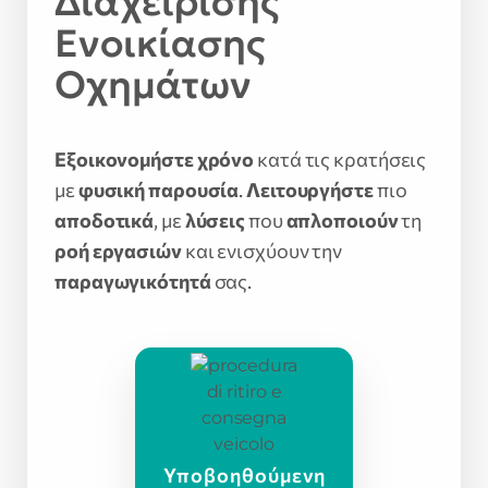
Διαχείρισης
Ενοικίασης
Οχημάτων
Εξοικονομήστε χρόνο
κατά τις κρατήσεις
με
φυσική παρουσία
.
Λειτουργήστε
πιο
αποδοτικά
, με
λύσεις
που
απλοποιούν
τη
ροή εργασιών
και ενισχύουν την
παραγωγικότητά
σας.
Υποβοηθούμενη