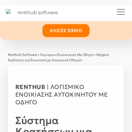
ΚΛΕΊΣΕ DEMO
Renthub Software
>
Λογισμικο Ενοικιασησ Με Οδηγο
>
Μηχανή
Κράτησης για Ενοικίαση με Λογισμικό Οδηγών
RENTHUB
| ΛΟΓΙΣΜΙΚΌ
ΕΝΟΙΚΊΑΣΗΣ ΑΥΤΟΚΙΝΉΤΟΥ ΜΕ
ΟΔΗΓΌ
Σύστημα
Κρατήσεων για