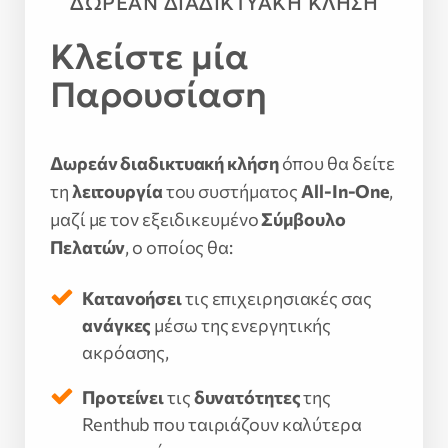
ΔΩΡΕΑΝ ΔΙΑΔΙΚΤΥΑΚΗ ΚΛΗΣΗ
Κλείστε μία
Παρουσίαση
Δωρεάν διαδικτυακή κλήση
όπου θα δείτε
τη
λειτουργία
του συστήματος
All-In-One
,
μαζί με τον εξειδικευμένο
Σύμβουλο
Πελατών
, ο οποίος θα:
Κατανοήσει
τις επιχειρησιακές σας
ανάγκες
μέσω της ενεργητικής
ακρόασης,
Προτείνει
τις
δυνατότητες
της
Renthub που ταιριάζουν καλύτερα