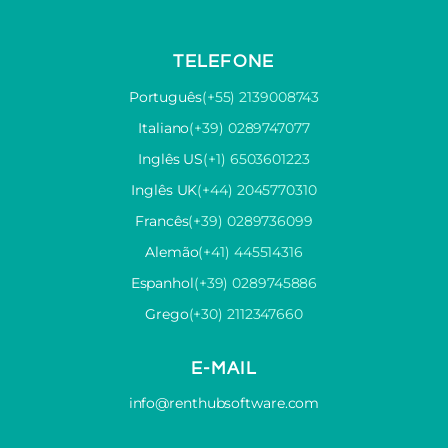
TELEFONE
Português
(+55) 2139008743
Italiano
(+39) 0289747077
Inglês US
(+1) 6503601223
Inglês UK
(+44) 2045770310
Francês
(+39) 0289736099
Alemão
(+41) 445514316
Espanhol
(+39) 0289745886
Grego
(+30) 2112347660
E-MAIL
info@renthubsoftware.com