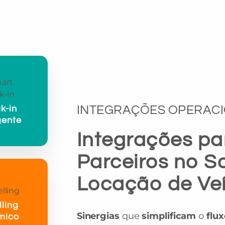
INTEGRAÇÕES OPERACI
k-in
gente
Integrações pa
Parceiros no S
Locação de Veí
ling
Sinergias
que
simplificam
o
flux
mico