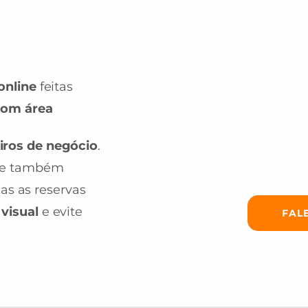
online
feitas
com área
iros de negócio
.
e também
das as reservas
visual
e evite
FAL