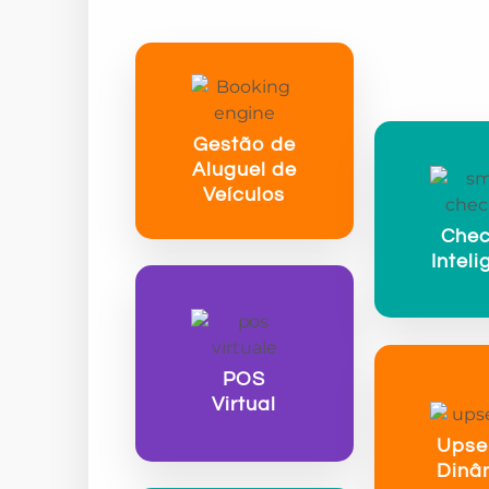
Gestão de
Aluguel de
Veículos
Chec
Inteli
POS
Virtual
Upsel
Dinâ