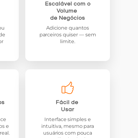
Escalável com o
Volume
de Negócios
ou
Adicione quantos
 de
parceiros quiser — sem
or
limite.
ios
Fácil de
Usar
nce
Interface simples e
os e
intuitiva, mesmo para
eal.
usuários com pouca