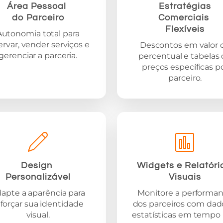
Área Pessoal
Estratégias
do Parceiro
Comerciais
Flexíveis
Autonomia total para
ervar, vender serviços e
Descontos em valor 
gerenciar a parceria.
percentual e tabelas
preços específicas p
parceiro.
Design
Widgets e Relatór
Personalizável
Visuais
apte a aparência para
Monitore a performa
eforçar sua identidade
dos parceiros com dad
visual.
estatísticas em tempo r