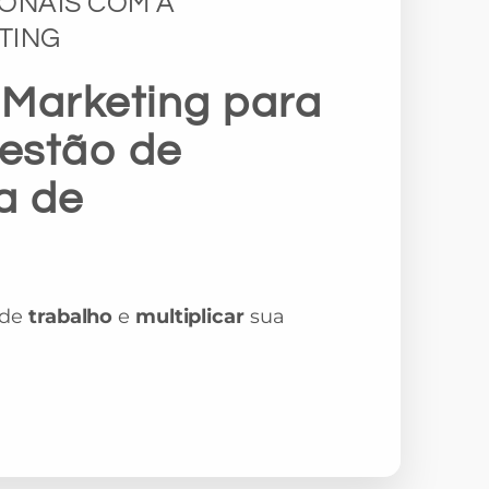
ONAIS COM A
TING
Marketing para
estão de
a de
de
trabalho
e
multiplicar
sua