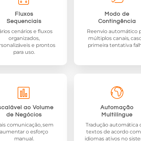
Fluxos
Modo de
Sequenciais
Contingência
ários cenários e fluxos
Reenvio automático 
organizados,
múltiplos canais, cas
rsonalizáveis e prontos
primeira tentativa fal
para uso.
scalável ao Volume
Automação
de Negócios
Multilíngue
ais comunicação, sem
Tradução automática 
aumentar o esforço
textos de acordo com
manual.
idiomas ativos no sist