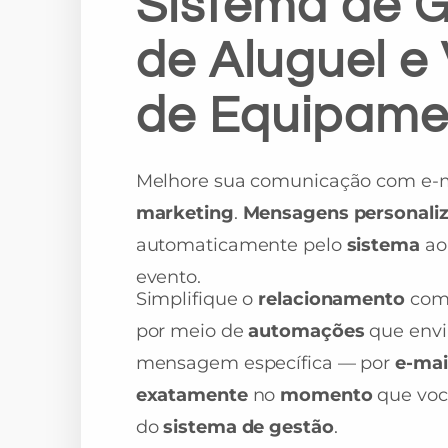
Sistema de 
de Aluguel e
de Equipame
Melhore sua comunicação com e-
marketing
.
Mensagens personali
automaticamente pelo
sistema
a
evento.
Simplifique o
relacionamento
com
por meio de
automações
que env
mensagem específica — por
e-mai
exatamente
no
momento
que vo
do
sistema de gestão
.