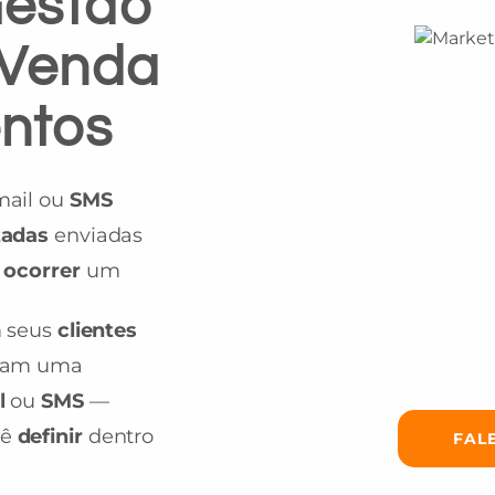
Gestão
 Venda
ntos
mail ou
SMS
zadas
enviadas
o
ocorrer
um
 seus
clientes
iam uma
l
ou
SMS
—
cê
definir
dentro
FAL