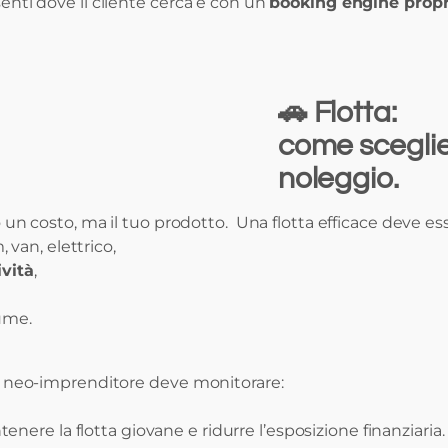
senti dove il cliente cerca e con un
booking engine propr
🚗 Flotta:
come sceglier
noleggio.
lo un costo, ma il tuo prodotto. Una flotta efficace deve es
van, elettrico,
ività
,
lume.
ogni neo-imprenditore deve monitorare:
nere la flotta giovane e ridurre l’esposizione finanziaria.