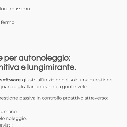
valore massimo.
i fermo.
e per autonoleggio:
initiva e lungimirante.
software
giusto all’inizio non è solo una questione
uando gli affari andranno a gonfie vele.
gestione passiva in controllo proattivo attraverso:
e umano;
olo noleggio.
visti;