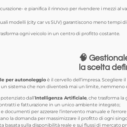
urazione- e pianifica il rinnovo per rivendere i mezzi al 
e quali modelli (city car vs SUV) garantiscono meno tempi d
trasforma ogni veicolo in un centro di profitto costante.
🧠
Gestional
la scelta def
le per autonoleggio
è il cervello dell’impresa. Scegliere il
 di un sistema che non diventerà mai un limite, nemmeno q
potenziato dall’
Intelligenza Artificiale
, che trasforma la 
ontratti e fatturazione in un unico ambiente integrato;
 e documenti per azzerare l’intervento manuale e l’error
zano la domanda per massimizzare il profitto di ogni sing
 basata sulla disponibilità reale e sui flussi di mercato pre