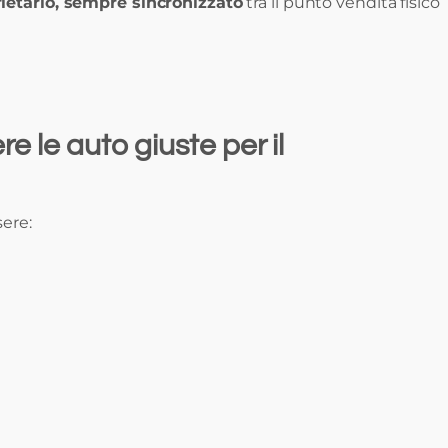
ietario, sempre sincronizzato
tra il punto vendita fisico
e le auto giuste per il
sere: