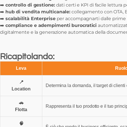
➡️
controllo di gestione:
dati certi e KPI di facile lettura 
➡️
hub di vendita multicanale:
collegamento con OTA, Bro
➡️
scalabilità Enterprise
per accompagnarti dalle prime 5 
➡️
compliance e adempimenti burocratici
automatizzati,
digitalmente e la generazione automatica della document
Ricapitolando:
Leva
Ruolo
📍
Determina la domanda, il target di clienti 
Location
🚗
Rappresenta il tuo prodotto e il tuo princ
Flotta
🧠
È ciò che rende il business efficiente, scal