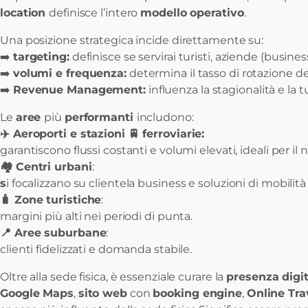
location
definisce l’intero
modello operativo
.
Una posizione strategica incide direttamente su:
➡️
targeting:
definisce se servirai turisti, aziende (busines
➡️
volumi e frequenza:
determina il tasso di rotazione del
➡️
Revenue Management:
influenza la stagionalità e la 
Le
aree
più
performanti
includono:
✈️ Aeroporti e stazioni 🚆 ferroviarie:
garantiscono flussi costanti e volumi elevati, ideali per il
🏘️ Centri urbani
:
s
i focalizzano su clientela business e soluzioni di mobilità
🧳 Zone turistiche
:
margini più alti nei periodi di punta.
📍 Aree suburbane
:
clienti fidelizzati e domanda stabile.
Oltre alla sede fisica, è essenziale curare la
presenza digi
Google Maps
,
sito web
con
booking engine
,
Online Tra