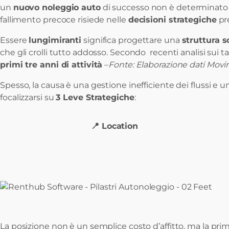
un
nuovo noleggio auto
di successo non è determinato ba
fallimento precoce risiede nelle
decisioni strategiche
pre
Essere
lungimiranti
significa progettare una
struttura s
che gli crolli tutto addosso. Secondo recenti analisi sui ta
primi tre anni di attività
–
Fonte: Elaborazione dati Mo
Spesso, la causa è una gestione inefficiente dei flussi e u
focalizzarsi su
3 Leve Strategiche
:
📍 Location
La posizione non è un semplice costo d’affitto, ma la pri