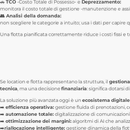
🚗
TCO
-Costo Totale di Possesso- e
Deprezzamento:
monitora il costo totale di gestione -manutenzione e assic
👥 Analisi della domanda:
non scegliere le categorie a intuito; usa i dati per capir
Una flotta pianificata correttamente riduce i costi fissi e 
Se location e flotta rappresentano la struttura, il
gestiona
tecnica
, ma una decisione
finanziaria
: significa dotarsi
La soluzione più avanzata oggi è un
ecosistema digitale
➡️
efficienza operativa:
gestione fluida di prenotazioni, c
➡️
automazione totale:
digitalizzazione di comunicazioni
➡️
ottimizzazione dei margini:
algoritmi di AI che analiz
➡️
riallocazione intelligente:
gestione dinamica della flotta