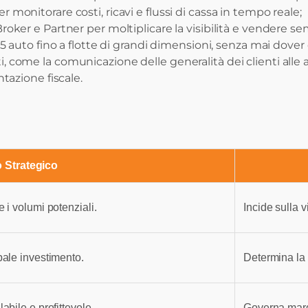
per monitorare costi, ricavi e flussi di cassa in tempo reale;
ker e Partner per moltiplicare la visibilità e vendere sem
auto fino a flotte di grandi dimensioni, senza mai dover
 come la comunicazione delle generalità dei clienti alle au
azione fiscale.
 Strategico
e i volumi potenziali.
Incide sulla vi
ipale investimento.
Determina la q
abile e profittevole.
Governa margi