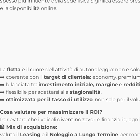
spesso più influente della sede fisica.Significa essere pre
e la disponibilità online.
La
flotta
è il cuore dell’attività di autonoleggio: non è so
➡️ coerente con il
target di clientela:
economy, premium, 
➡️ bilanciata tra
investimento iniziale, margine
e
reddit
➡️ flessibile per adattarsi alla
stagionalità
.
➡️
ottimizzata per il tasso di utilizzo
, non solo per il vo
Cosa valutare per massimizzare il ROI?
Per evitare che i veicoli diventino zavorre finanziarie, 
🏦
Mix di acquisizione:
valuta il
Leasing
o il
Noleggio a Lungo Termine
per mante