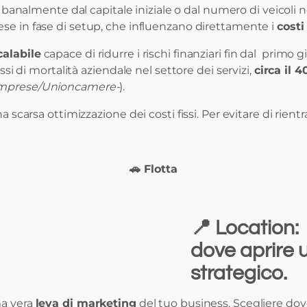
nalmente dal capitale iniziale o dal numero di veicoli nel
se in fase di setup, che influenzano direttamente i
costi
calabile
capace di ridurre i rischi finanziari fin dal primo 
ssi di mortalità aziendale nel settore dei servizi,
circa il 
vimprese/Unioncamere-
).
na scarsa ottimizzazione dei costi fissi. Per evitare di rie
🚗 Flotta
📍
Location:
dove aprire 
strategico.
ma vera
leva di marketing
del tuo business. Scegliere do