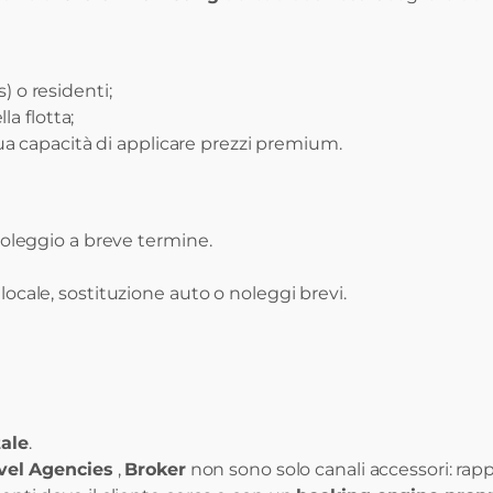
s) o residenti;
la flotta;
tua capacità di applicare prezzi premium.
 noleggio a breve termine.
 locale, sostituzione auto o noleggi brevi.
tale
.
vel Agencies
,
Broker
non sono solo canali accessori: rap