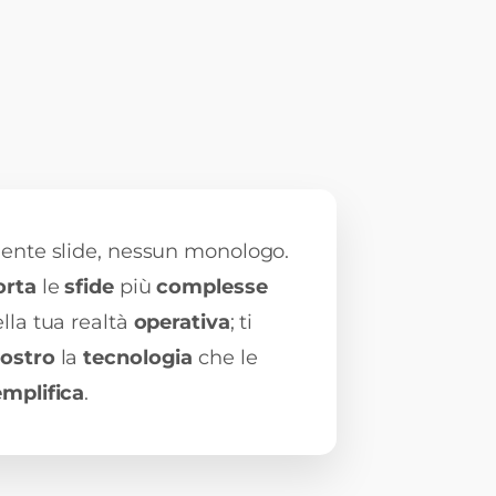
ente slide, nessun monologo.
orta
le
sfide
più
complesse
lla tua realtà
operativa
;
ti
ostro
la
tecnologia
che le
emplifica
.