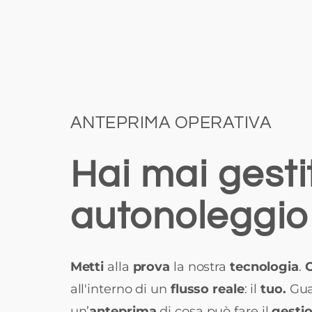
ANTEPRIMA OPERATIVA
Hai mai gestit
autonoleggio
Metti
alla
prova
la nostra
tecnologia
.
O
all'interno di un
flusso reale
: il
tuo.
Gua
un’
anteprima
di cosa può fare il
gesti