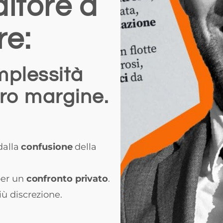
itore a
re:
mplessità
uro margine.
dalla
confusione
della
er un
confronto privato
.
ù discrezione.