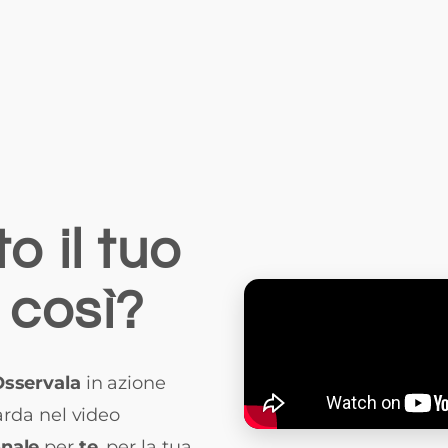
o il tuo
 così?
sservala
in azione
rda nel video
onale
per
te
, per la tua