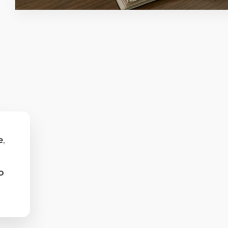
e
,
o