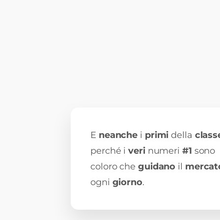
E
neanche
i
primi
della
class
perché i
veri
numeri
#1
sono
coloro
che
guidano
il
mercat
ogni
giorno
.