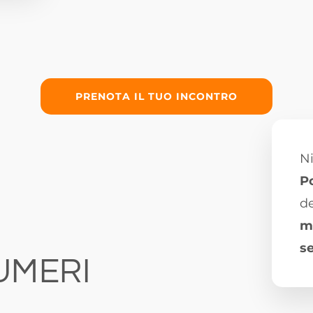
PRENOTA IL TUO INCONTRO
Ni
P
de
m
s
NUMERI