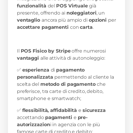
funzionalità
del
POS Virtuale
già
presente, offrendo ai
noleggiatori
, un
ventaglio
ancora più ampio di
opzioni
per
accettare pagamenti
con
carta
.
Il
POS Fisico by Stripe
offre numerosi
vantaggi
alle attività di autonoleggio:
✅
esperienza
di
pagamento
personalizzata
permettendo al cliente la
scelta del
metodo di pagamento
che
preferisce, tra carte di credito, debito,
smartphone e smartwatch;
✅
flessibilità, affidabilità
e
sicurezza
accettando
pagamenti
e
pre-
autorizzazion
i in agenzia con le più
famose carte di credito e debito;