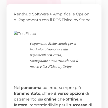
Renthub Software
>
Amplifica le Opzioni
di Pagamento con il POS Fisico by Stripe.
𝑃𝑎𝑔𝑎𝑚𝑒𝑛𝑡𝑜 𝑀𝑢𝑙𝑡𝑖-𝑐𝑎𝑛𝑎𝑙𝑒 𝑝𝑒𝑟 𝑖𝑙
𝑡𝑢𝑜 𝐴𝑢𝑡𝑜𝑛𝑜𝑙𝑒𝑔𝑔𝑖𝑜: 𝑎𝑐𝑐𝑒𝑡𝑡𝑎
𝑝𝑎𝑔𝑎𝑚𝑒𝑛𝑡𝑖 𝑐𝑜𝑛 𝑐𝑎𝑟𝑡𝑎,
𝑠𝑚𝑎𝑟𝑡𝑝ℎ𝑜𝑛𝑒 𝑒 𝑠𝑚𝑎𝑟𝑡𝑤𝑎𝑡𝑐ℎ 𝑐𝑜𝑛 𝑖𝑙
𝑛𝑢𝑜𝑣𝑜 𝑃𝑂𝑆 𝐹𝑖𝑠𝑖𝑐𝑜 𝑏𝑦 𝑆𝑡𝑟𝑖𝑝𝑒
Nel
panorama
odierno, sempre più
frammentato
, offrire
diverse opzioni
di
pagamento, sia
online
che
offline
, è
fattore
imprescindibile per il
successo
di