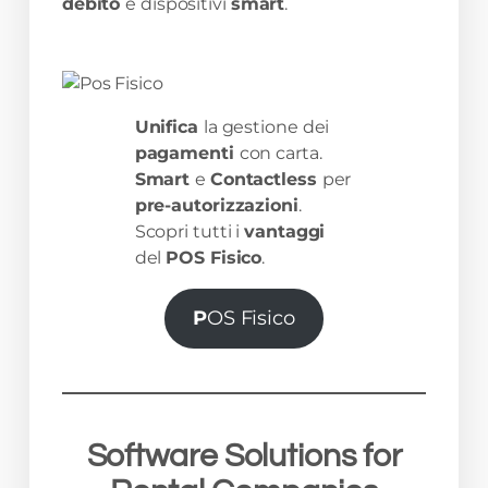
debito
e dispositivi
smart
.
Unifica
la gestione dei
pagamenti
con carta.
Smart
e
Contactless
per
pre-autorizzazioni
.
Scopri tutti i
vantaggi
del
POS Fisico
.
P
OS Fisico
Software Solutions
for