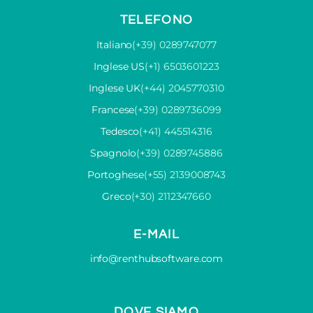
TELEFONO
Italiano
(+39) 0289747077
Inglese US
(+1) 6503601223
Inglese UK
(+44) 2045770310
Francese
(+39) 0289736099
Tedesco
(+41) 445514316
Spagnolo
(+39) 0289745886
Portoghese
(+55) 2139008743
Greco
(+30) 2112347660
E-MAIL
info@renthubsoftware.com
DOVE SIAMO