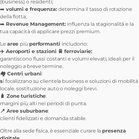
(business) o residenti;
➡️
volumi e frequenza:
determina il tasso di rotazione
della flotta;
➡️
Revenue Management:
influenza la stagionalità e la
tua capacità di applicare prezzi premium.
Le
aree
più
performanti
includono:
✈️ Aeroporti e stazioni 🚆 ferroviarie:
garantiscono flussi costanti e volumi elevati, ideali per il
noleggio a breve termine.
🏘️ Centri urbani
:
s
i focalizzano su clientela business e soluzioni di mobilità
locale, sostituzione auto o noleggi brevi.
🧳 Zone turistiche
:
margini più alti nei periodi di punta.
📍 Aree suburbane
:
clienti fidelizzati e domanda stabile.
Oltre alla sede fisica, è essenziale curare la
presenza
digitale
.