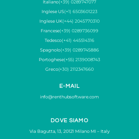
Italiano
(+39) 0289747077
Inglese US
(+1) 6503601223
Inglese UK
(+44) 2045770310
Francese
(+39) 0289736099
Tedesco
(+41) 445514316
Spagnolo
(+39) 0289745886
Portoghese
(+55) 2139008743
Greco
(+30) 2112347660
E-MAIL
info@renthubsoftware.com
DOVE SIAMO
Via Bagutta, 13, 20121 Milano MI – Italy