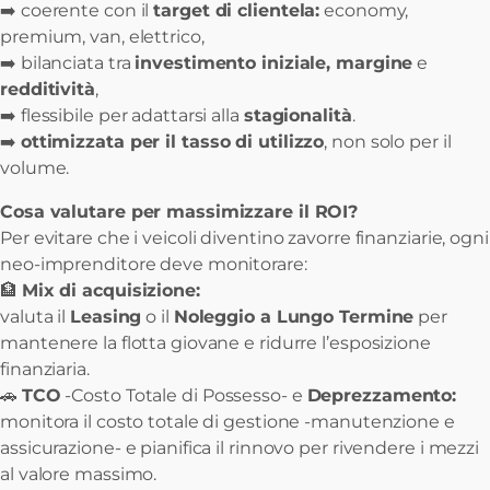
➡️ coerente con il
target di clientela:
economy,
premium, van, elettrico,
➡️ bilanciata tra
investimento iniziale, margine
e
redditività
,
➡️ flessibile per adattarsi alla
stagionalità
.
➡️
ottimizzata per il tasso di utilizzo
, non solo per il
volume.
Cosa valutare per massimizzare il ROI?
Per evitare che i veicoli diventino zavorre finanziarie, ogni
neo-imprenditore deve monitorare:
🏦
Mix di acquisizione:
valuta il
Leasing
o il
Noleggio a Lungo Termine
per
mantenere la flotta giovane e ridurre l’esposizione
finanziaria.
🚗
TCO
-Costo Totale di Possesso- e
Deprezzamento:
monitora il costo totale di gestione -manutenzione e
assicurazione- e pianifica il rinnovo per rivendere i mezzi
al valore massimo.