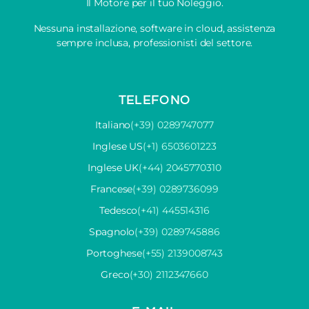
Il Motore per il tuo Noleggio.
Nessuna installazione, software in cloud, assistenza
sempre inclusa, professionisti del settore.
TELEFONO
Italiano
(+39) 0289747077
Inglese US
(+1) 6503601223
Inglese UK
(+44) 2045770310
Francese
(+39) 0289736099
Tedesco
(+41) 445514316
Spagnolo
(+39) 0289745886
Portoghese
(+55) 2139008743
Greco
(+30) 2112347660