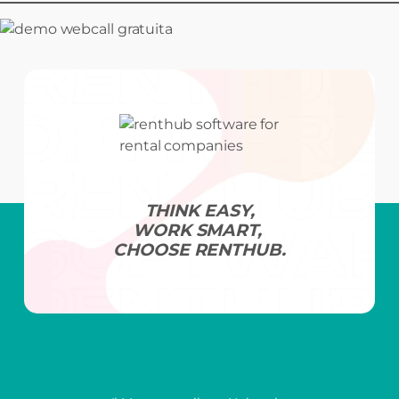
Prenota la Tua Demo Gratuita
Niente tecnicismi, solo
pratica
.
Solo
soluzioni
su
misura
per te.
Prenota la Demo
THINK EASY,
WORK SMART,
CHOOSE RENTHUB.