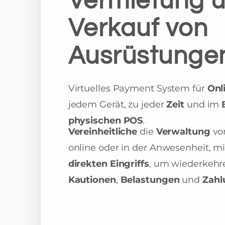
Vermietung 
Verkauf von
Ausrüstunge
Virtuelles Payment System für
Onl
jedem Gerät, zu jeder
Zeit
und im
physischen POS
.
Vereinheitliche
die
Verwaltung
v
online oder in der Anwesenheit, m
direkten Eingriffs
, um wiederkeh
Kautionen
,
Belastungen
und
Zah