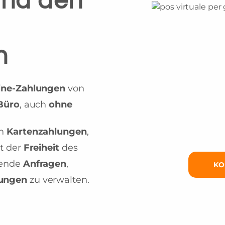
und den
n
ine-Zahlungen
von
Büro
, auch
ohne
on
Kartenzahlungen
,
it der
Freiheit
des
rende
Anfragen
,
KO
lungen
zu verwalten.