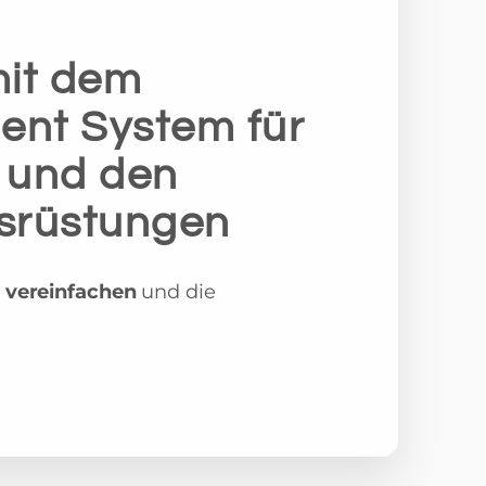
mit dem
ment System für
 und den
usrüstungen
u
vereinfachen
und die