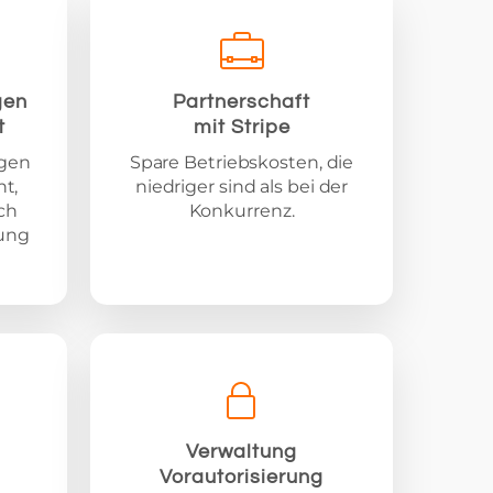
gen
Partnerschaft
t
mit Stripe
ngen
Spare Betriebskosten, die
t,
niedriger sind als bei der
ch
Konkurrenz.
nung
Verwaltung
Vorautorisierung