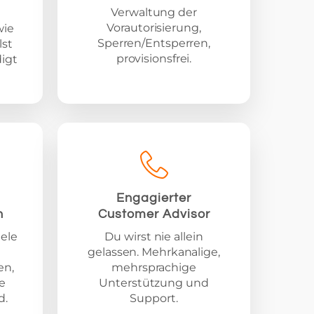
Verwaltung der
Vorautorisierung,
wie
Sperren/Entsperren,
lst
provisionsfrei.
digt
Engagierter
n
Customer Advisor
iele
Du wirst nie allein
gelassen. Mehrkanalige,
en,
mehrsprachige
e
Unterstützung und
d.
Support.