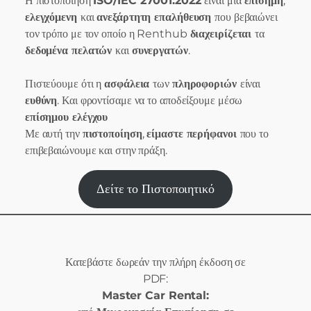
Η πιστοποίηση
ISO/IEC 27001:2022
είναι μια
επίσημη
,
ελεγχόμενη
και
ανεξάρτητη επαλήθευση
που βεβαιώνει
τον τρόπο με τον οποίο η Renthub
διαχειρίζεται
τα
δεδομένα πελατών
και
συνεργατών
.
Πιστεύουμε ότι η
ασφάλεια
των
πληροφοριών
είναι
ευθύνη
. Και φροντίσαμε να το αποδείξουμε μέσω
επίσημου ελέγχου
Με αυτή την
πιστοποίηση
,
είμαστε περήφανοι
που το
επιβεβαιώνουμε και στην πράξη.
Δείτε το Πιστοποιητικό
Κατεβάστε δωρεάν την πλήρη έκδοση σε
PDF:
Master Car Rental: