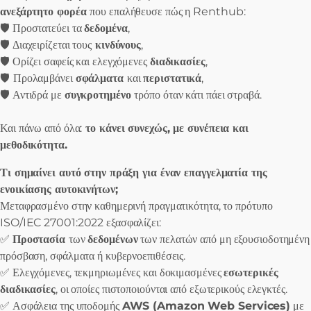
ανεξάρτητο φορέα
που επαλήθευσε πώς η Renthub:
🛡️ Προστατεύει τα
δεδομένα
,
🛡️ Διαχειρίζεται τους
κινδύνους
,
🛡️ Ορίζει σαφείς και ελεγχόμενες
διαδικασίες
,
🛡️
Προλαμβάνει
σφάλματα
και
περιστατικά
,
🛡️ Αντιδρά με
συγκροτημένο
τρόπο όταν κάτι πάει στραβά.
Και πάνω από όλα:
το κάνει συνεχώς, με συνέπεια και
μεθοδικότητα.
Τι σημαίνει αυτό στην πράξη για έναν επαγγελματία της
ενοικίασης αυτοκινήτων;
Μεταφρασμένο στην καθημερινή πραγματικότητα, το πρότυπο
ISO/IEC 27001:2022 εξασφαλίζει:
✅
Προστασία
των
δεδομένων
των πελατών από μη εξουσιοδοτημένη
πρόσβαση, σφάλματα ή κυβερνοεπιθέσεις.
✅ Ελεγχόμενες, τεκμηριωμένες και δοκιμασμένες
εσωτερικές
διαδικασίες
, οι οποίες πιστοποιούνται από εξωτερικούς ελεγκτές.
✅ Ασφάλεια της υποδομής
AWS (Amazon Web Services)
με