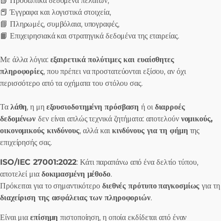
📗 Προσωπικά δεδομένα πελατών,
📕 Έγγραφα και λογιστικά στοιχεία,
📘 Πληρωμές, συμβόλαια, υπογραφές,
📙 Επιχειρησιακά και στρατηγικά δεδομένα της εταιρείας.
Με άλλα λόγια:
εξαιρετικά πολύτιμες και ευαίσθητες
πληροφορίες
, που πρέπει να προστατεύονται εξίσου, αν όχι
περισσότερο από τα οχήματα του στόλου σας.
Τα
λάθη
, η μη
εξουσιοδοτημένη πρόσβαση
ή οι
διαρροές
δεδομένων
δεν είναι απλώς τεχνικά ζητήματα: αποτελούν
νομικούς,
οικονομικούς κινδύνους
, αλλά και
κινδύνους για τη φήμη
της
επιχείρησής σας.
ISO/IEC 27001:2022
: Κάτι παραπάνω από ένα δελτίο τύπου,
αποτελεί μια
δοκιμασμένη μέθοδο
.
Πρόκειται για το σημαντικότερο
διεθνές πρότυπο
παγκοσμίως
για τη
διαχείριση της ασφάλειας των πληροφοριών
.
Είναι μια
επίσημη
πιστοποίηση, η οποία εκδίδεται από έναν