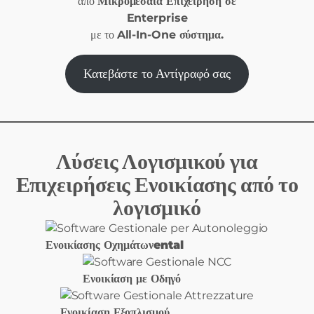
από
Μικρομεσαία Επιχείρηση σε
Enterprise
με το
All-In-One σύστημα.
Κατεβάστε το Αντίγραφό σας
Λύσεις Λογισμικού για
Επιχειρήσεις Ενοικίασης από το
λογισμικό
Ενοικίασης Οχημάτωνental
Ενοικίαση με Οδηγό
Ενοικίαση Εξοπλισμού